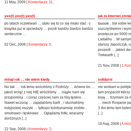
11 May, 2009 |
Komentarzy: 11;
yes(t) yes(t) yes(t)
jak to internet zmni
po latach oczekiwań … stało się to co się miało stać :-)
taaaak .. był sobie ki
książka już w sprzedaży … pozdr bardzo bardzo bardzo
uszczęśliwieni i wy
serdecznie …
przełęcze po 5000 me
Ladakhu …W samym j
02 Dec, 2008 |
Komentarzy: 5;
starszy Japończyk, uś
poszedł … jakieś dw
Trekearth [...]
21 Nov, 2008 |
1 Kom
minął rok … nie wiem kiedy
solidarni
No tak …. rok temu wróciliśmy z Podróży … dziwne bo …
nie wnikam w polity
jakoś wciąż z niej NIE wróciliśmy … ciągle nam się
tam przyjaciół którz
przypomina .. i coraz częściej nam za Nią tęskno …
boją … trzymam za n
Nawet wczoraj … zajadaliśmy barfi .. i słuchaliśmy
… niech Rosjanie ja
indyjsckiej muzyki … tylkopo tożebynamsię zrobiło ..
3 dni temu tam byłem
smutnawo i tęsknawo … Oglądamy fotki, wracamy
[...]
doróżnych [...]
10 Aug, 2008 |
A moż
22 Sep, 2008 |
Komentarzy: 2;