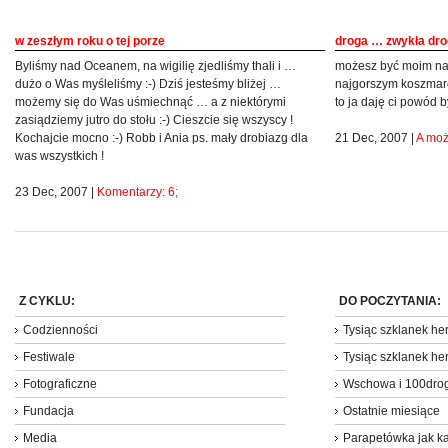
w zeszłym roku o tej porze
droga … zwykła dr
Byliśmy nad Oceanem, na wigilię zjedliśmy thali i …
możesz być moim na
dużo o Was myśleliśmy :-) Dziś jesteśmy bliżej …
najgorszym koszmarem
możemy się do Was uśmiechnąć … a z niektórymi
to ja daję ci powód 
zasiądziemy jutro do stołu :-) Cieszcie się wszyscy !
Kochajcie mocno :-) Robb i Ania ps. mały drobiazg dla
21 Dec, 2007 |
A moż
was wszystkich !
23 Dec, 2007 |
Komentarzy: 6;
Z CYKLU:
DO POCZYTANIA:
Codzienności
Tysiąc szklanek her
Festiwale
Tysiąc szklanek he
Fotograficzne
Wschowa i 100dro
Fundacja
Ostatnie miesiące
Media
Parapetówka jak ka