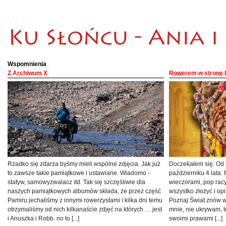
Wspomnienia
Z Archiwum X
Rowerem w stronę I
Rzadko się zdarza byśmy mieli wspólne zdjęcia. Jak już
Doczekałem się. Od p
to zawsze takie pamiątkowe i ustawiane. Wiadomo -
październiku 4 lata. 
statyw, samowyzwalacz itd. Tak się szczęśliwie dla
wieczorami, pop racy,
naszych pamiątkowych albumów składa, że przez część
wszystko złożyć i opi
Pamiru jechaliśmy z innymi rowerzystami i kilka dni temu
Poznaj Świat znów w
otrzymaliśmy od nich kilkanaście zdjęć na których … jest
mnie, nie ukrywam, t
i Anuszka i Robb. no to [...]
swoimi prawami [...]