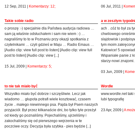
12 Sep, 2011 |
Komentarzy: 12;
06 Jul, 2011 |
Koment
Takie sobie radio
a w zeszłym tygodn
o proszę :-) specjalnie dla Państwa audycja radiowa …
ach . .cóż to był za
sam ją właśnie odsłuchałem i sam nie wiem :-) …
chwilowego onieśmie
nagraliśmy to to w Poznaniu przy okazji spotkania z
slajdowisk i podpisy
czytelnikami … czyli gdzieś w Maju … Radio Emaus …
tym moim zakręconym
[Audio clip: view full post to listen] [Audio clip: view full
Katowice! 5 opowiada
post to listen] [Audio clip: view [...]
Wspaniałe panie z k
starzy-nowi znajomi. 
15 Jul, 2009 |
Komentarzy: 5;
03 Jun, 2009 |
Komen
to nie tak miało być
Wordle
Wszystko miało być dobrze i szczęśliwie. Lecz jak
www.wordle.net taki
wiadomo … głupota potrafi wiele kosztować, czasem
lubi typografię
życie .. małego niewinnego psa. Pajda był Psem naszych
przyjaciół. Był przez kilkanaście dni, bo tylko tyle przeżył
23 Apr, 2009 |
A może
od kiedy go poznaliśmy. Pojechaliśmy, ujrzeliśmy i
zakochaliśmy się od pierwszego wejrzenia w te
poczciwe oczy. Decyzja była szybka - pies będzie [...]