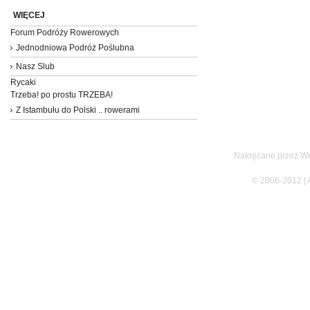
WIĘCEJ
Forum Podróży Rowerowych
Jednodniowa Podróż Poślubna
Nasz Slub
Rycaki
Trzeba! po prostu TRZEBA!
Z Istambułu do Polski .. rowerami
Nakręcane przez Wo
© 2006-2012 | 