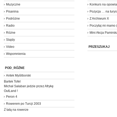
Muzyczne
Konkurs na opowia
Pisanina
Pozycja … na turyst
Podróżne
Z Archiwum X
Radio
Poczytaj mi mamo 
Różne
Mini Akcja Pamirsk
Slajdy
Video
PRZESZUKAJ
Wspomnienia
POD_RÓŻNE
Antek Myśliborski
Bartek Tofel
Michał Sałaban jedzie przez Afrykę
OutLand !
Peron 4
Rowerem po Turcji 2003
Z tatą na rowerze